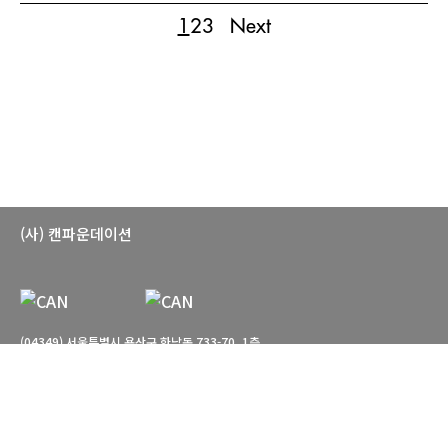
1
2
3
Next
(사) 캔파운데이션
(04349) 서울특별시 용산구 한남동 733-70, 1층
T. 02-766-7660 E. can-foundation@daum.net
관람시간: 월-토 10:00-18:00 일요일, 공휴일 휴관
© CAN foundation. All Rights reserved.