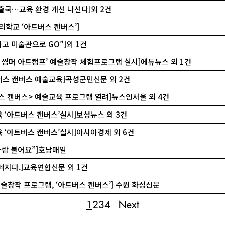
 출국…교육 환경 개선 나선다]외 2건
누리학교 ‘아트버스 캔버스’]
 타고 미술관으로 GO”]외 1건
‘캔 썸머 아트캠프’ 예술창작 체험프로그램 실시]에듀뉴스 외 1건
트버스 캔버스 예술교육]곡성군민신문 외 2건
버스 캔버스> 예술교육 프로그램 열려]뉴스인서울 외 4건
육 ‘아트버스 캔버스’실시]보성뉴스 외 3건
육 ‘아트버스 캔버스’실시]아시아경제 외 6건
 바람 불어요”]호남매일
 빠지다.]교육연합신문 외 1건
예술창작 프로그램, ‘아트버스 캔버스’] 수원 화성신문
1
2
3
4
Next