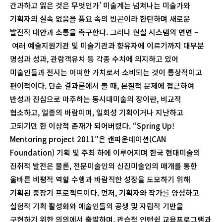
간과하고 잃은 것은 무엇인가’ 미술계는 넘쳐나는 미술가와
기획자의 실속 없음을 풍요 속의 빈곤이라 한탄하며 새로운
발전적 대안과 소통을 촉구한다. 그러나 현실 시스템의 면면 –
여러 예술지원기관 및 미술기관과 향유자에 이르기까지 대부분
명성과 성과, 관람객유치 등 각종 수치에 의지하고 있어
미술인들과 전시는 어떠한 가치로서 소비되는 것이 통상적이고
편이적이다. 단순 결과론에서 볼 때, 본질적 문제에 접근하여
반성과 진심으로 마주하는 동시대미술의 장이란, 비교적
협소하고, 일종의 바람이며, 일회성 기획이거나 지난하고
고되기만 한 이상적 존재가 되어버렸다. “Spring Up!
Mentoring project 2011″은 캔파운데이션(CAN
Foundation) 기획 및 주최 하에 이루어지며 한국 현대미술의
진취적 발전은 물론, 전문미술인의 신진미술인의 매개를 통한
올바른 비평적 역할 수행과 바람직한 성장을 도모하기 위해
기획된 중장기 프로젝트이다. 먼저, 기획자와 작가를 양성하고
실험적 기획 활성화와 예술인들의 공생 및 자립적 기반을
구현하기 위한 의의에서 출발하며, 관습적 인턴쉽 교육프로그램과