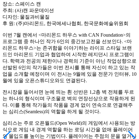
장소: 스페이스 캔
주최: (사)캔 파운데이션
디자인: 물질과비물질
후 원: (주)마리몬드, 한국메세나협회, 한국문화예술위원회
이번 7월 캔에서 <마리몬드 하우스 with CAN Foundation>의
프로그램 중 하나인 작가 6인의 중간보고전을 선보인다. <마
리몬드 하우스>는 존귀함을 이야기하는 라이프 스타일 브랜
드인 마리몬드 기업과 협업하여 시작한 레지던시 프로그램이
다. 학력과 전공의 제한이나 경력의 기준이 아닌 작업성향으로
선발된 6인의 작가들은 이번 전시를 통해 자신이 하고 있는 작
업을 소개할 예정이며 이 전시는 9월에 있을 전문가 인터뷰, 10
월에 있을 오픈스튜디오와도 연결된다.
전시장을 들어서면 눈에 띄는 흰 선반은 1,2층 벽 전체를 두르
는 하나의 형식이며 구조물로 벽의 연장선상으로 작용하게 된
다. 이를 통해 작가들의 작품을 경계 없이 연속으로 연결해주
는 심리스(Seamless)의 역할을 하게 될 것이다.
심리스는 주로 오픈월드(Open World)의 게임에서 사용되는 방
식으로 게임 내 경계 역할을 하는 로딩 시간을 없애 플레이어
의 몰입도를 높이는 기법이다. 플레이어는 주점의 문을 열거나