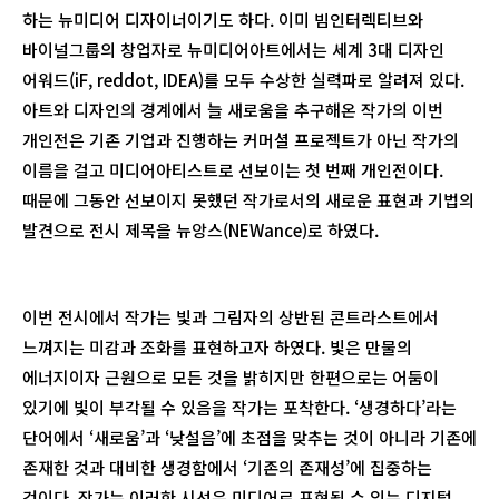
하는 뉴미디어 디자이너이기도 하다. 이미 빔인터렉티브와
바이널그룹의 창업자로 뉴미디어아트에서는 세계 3대 디자인
어워드(iF, reddot, IDEA)를 모두 수상한 실력파로 알려져 있다.
아트와 디자인의 경계에서 늘 새로움을 추구해온 작가의 이번
개인전은 기존 기업과 진행하는 커머셜 프로젝트가 아닌 작가의
이름을 걸고 미디어아티스트로 선보이는 첫 번째 개인전이다.
때문에 그동안 선보이지 못했던 작가로서의 새로운 표현과 기법의
발견으로 전시 제목을 뉴앙스(NEWance)로 하였다.
이번 전시에서 작가는 빛과 그림자의 상반된 콘트라스트에서
느껴지는 미감과 조화를 표현하고자 하였다. 빛은 만물의
에너지이자 근원으로 모든 것을 밝히지만 한편으로는 어둠이
있기에 빛이 부각될 수 있음을 작가는 포착한다. ‘생경하다’라는
단어에서 ‘새로움’과 ‘낮설음’에 초점을 맞추는 것이 아니라 기존에
존재한 것과 대비한 생경함에서 ‘기존의 존재성’에 집중하는
것이다. 작가는 이러한 시선은 미디어로 표현될 수 있는 디지털