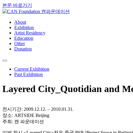
본문 바로가기
About
Exhibition
Artist Residency
Education
Other
Donation
Current Exhibition
Past Exhibition
Layered City_Quotidian and M
전시기간: 2009.12.12. – 2010.01.31.
장소: ARTSIDE Beijing
주최: 캔 파운데이션
이번 전시 <Layered City>전은 중국 PSB (Project Sp