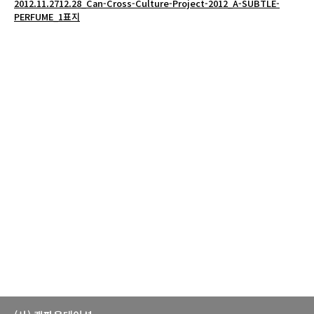
2012.11.2712.28_Can-Cross-Culture-Project-2012_A-SUBTLE-
PERFUME_1표지