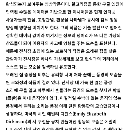
완성되는지 보여주는 영상작품이다. 알고리즘을 통한 구글 엔진에
입력된 수많은 데이터를 기반으로 한 제시어들은 현재 인터넷
사용자들의 관심, 고정관념, 환상을 나타냄과 동시에 검색 행동
양상에 영향을 미치기도 한다. 그의 작품은 기술 발전으로 얻어진
정확한 데이터 값이라 여겨지는 정보의 덩어리가 또 다른 가상의
창조물이 되어 이용자의 사고에 영향을 주는 모순을 표현한다.
때문에 전시장 초입에 있는 보르하의 작업은 오래된 집을 찾은
관람자가 전시장을 하나의 가상세계로 보고 현실과의 괴리에서
스스로 갖는 모순을 검색하길 유도한다.
오래된 집 중정을 비추는 유리창 너머 처마 끝에는 풍경의 모습을
띈 로와정의 작품이 결려 있다. 전시장 내 가득 찬 맑은 풍경
소리에 문을 열고 마루에서 흔들리는 풍경의 모습을 찾지만 탁설
(鐸舌)은 이내 움직임이 없다. 이질적일 수밖에 없는 움직임 없는
풍경에서 들리는 소리는 풍경 아래 달린 황동판의 모습만큼이나
생경하다. 미국의 시인 에밀리 디킨스(Emily Elizabeth
Dickinson)의 시 구절을 뭉쳐 만들어진 황동의 모습은 에밀리
디킨스의 시에 담긴 형상을 통해 표현할 수 없는 감정, 존재하지만