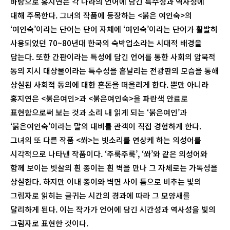
바탕으로 홍지연은 각 나라의 언어에 담긴 특수성과 역사성에
대해 주목한다. 그녀의 작품에 등장하는 <붉은 여인숙>의
‘여인숙’이라는 단어는 단어 자체에 ‘여인숙’이라는 단어가 활발히
사용되었던 70~80년대 한국의 숙박업소라는 시대적 배경을
담는다. 또한 간판이라는 특성에 담긴 언어를 통한 사회의 암묵적
동의 지시 대상물이라는 특수성을 흩날리는 전광판의 모습을 통해
상실된 사회적 동의에 대한 혼돈을 떠올리게 한다. 뿐만 아니라
홍지연은 <붉은여인>과 <붉은여인숙>을 파란색 안료로
표현함으로써 보는 것과 소리 내 읽게 되는 ‘붉은여인’과
‘붉은여인숙’이라는 말의 대비를 관객이 직접 경험하게 한다.
그녀의 또 다른 작품 <쏴>는 빗소리를 연상케 하는 의성어를
시각적으로 나타낸 작품이다. ‘주룩주룩’, ‘쏴’와 같은 의성어와
함께 보이는 빗살의 흰 종이는 흰 벽을 만나 그 자체로는 가독성을
상실한다. 하지만 이내 종이와 벽면 사이 틈으로 비추는 빛의
그림자로 읽히는 글귀는 시간의 경과에 따라 그 모양새를
달리하게 된다. 이는 작가가 언어에 담긴 시간성과 역사성을 빛의
그림자로 표현한 것이다.