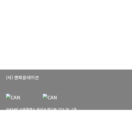
(사) 캔파운데이션
(04349) 서울특별시 용산구 한남동 733-70, 1층
T. 02-766-7660 E. can-foundation@daum.net
관람시간: 월-토 10:00-18:00 일요일, 공휴일 휴관
© CAN foundation. All Rights reserved.