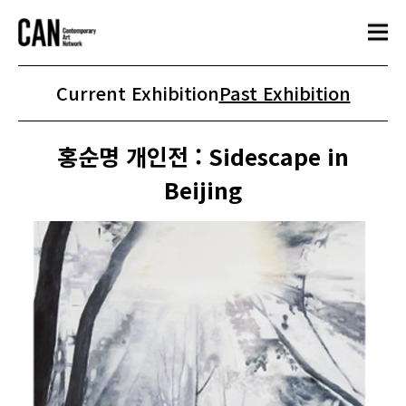
Current Exhibition
Past Exhibition
홍순명 개인전 : Sidescape in
Beijing