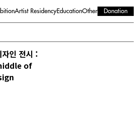
bition
Artist Residency
Education
Other
Donation
디자인 전시 :
middle of
sign