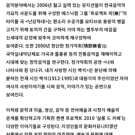
음악분야에서는 2006년 젊고 실력 있는 뮤지션들이 한국음악의
가요적 사운드를 위해 구성한 에스닉팝 그룹 ‘프로젝트 락(樂)’’의
타이틀 곡 <난감하네>는 판소리 수궁가를 모티브로 용왕의 병을
고치기 위해 토끼의 간을 구하러 가야 하는 별주부의 마음을
신세대의 감성에 맞추어 코믹하게 재구성하여
보여준다. 또한 2000년 창단한 정가악회(情歌樂會)는
국악실내악단체로 가곡과 줄풍류 등의 전통음악을 재해석하고
시대에 맞는 창작음악을 연구한다. 정가악회의 공연 <나와
나타샤와 흰 당나귀. 내가 사랑한 시인 백석>은 분단에 의해
묻혀진 천재 시인 백석(1912-1995)과 대원각의 주인이었던 자야
여사의 사랑이야기를 시와 음악, 이야기가 있는 공연으로
보여진다.
이처럼 문학과 미술, 영상, 음악 등 언어예술과 시청각 예술의
관계를 확인하고자 기획한 캔캔 프로젝트 2010 ‘살롱 드 카페’는
다양한 이야기들로 구성된다. 지성인들의 문화커뮤니티였던
살롱에서 진한 커피 한잔을 마주하며, 예술과 문화에 대해