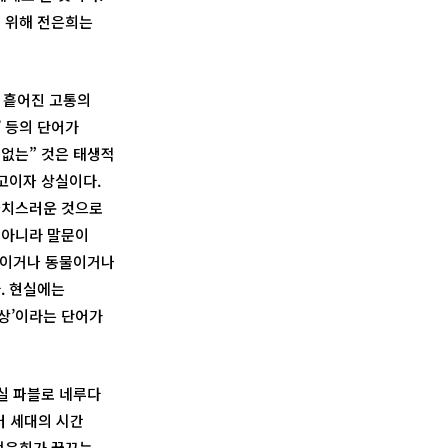
기 위해 전은희는
 흩어진 고통의
’ 등의 단어가
“없는” 것은 태생적
사고이자 상실이다.
사치스러운 것으로
이 아니라 말문이
사람이거나 동물이거나
. 현실에는
상’이라는 단어가
사실 파블로 네루다
여러 세대의 시간
 전은희가 꿈꾸는