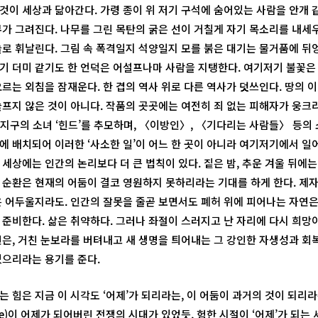
것이 세상과 닮아간다. 가령 종이 위 저기 구석에 숨어있는 사람을 안개 
무가 그려진다. 나무를 그린 목탄의 굵은 선이 거칠게 자기 목소리를 내세
늘로 휘날린다. 그림 속 폭격일지 석양일지 모를 붉은 대기는 물거품에 뒤
기 더미 같기도 한 언덕은 어설프나마 사람을 지탱한다. 여기저기 불꽃
오르는 외침을 잠재운다. 한 겹의 역사 위로 다른 역사가 덧쓰인다. 땅의 
슬프지 않은 것이 아니다. 작품의 곳곳에는 여전히 죄 없는 피해자가 웅크
지구의 소녀 ‘힌드’를 추모하며, 〈이방인〉, 〈기다리는 사람들〉 등의 
에 배치되어 이러한 ‘사소한 일’이 어느 한 곳이 아니라 여기저기에서 일
세상에는 인간의 논리보다 더 큰 법칙이 있다. 짙은 밤, 추운 겨울 뒤에
 순환은 현재의 어둠이 결코 영원하지 못하리라는 기대를 하게 한다. 제
은 어두울지라도. 인간의 잘못을 줄곧 보면서도 폐허 위에 피어나는 자연은
 준비한다. 삶은 취약하다. 그러나 좌절이 스러지고 난 자리에 다시 희망이
연은, 거친 눈보라를 버텨내고 새 생명을 틔어내는 그 강인한 자생성과 
있으리라는 용기를 준다.
 힘은 지금 이 시각도 ‘어제’가 되리라는, 이 어둠이 과거의 것이 되리라
oque)이 어제가 되어버린 전쟁의 시대가 있었듯, 험한 시절이 ‘어제’가 되는