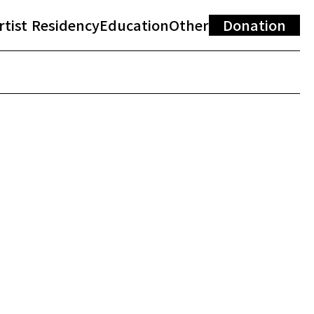
rtist Residency
Education
Other
Donation