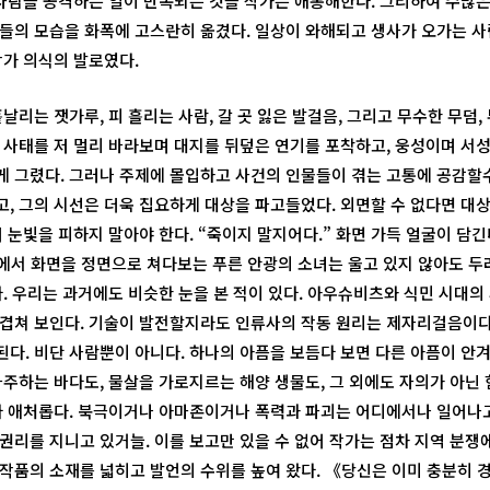
 사람을 공격하는 일이 반복되는 것을 작가는 애통해한다. 그리하여 수많
들의 모습을 화폭에 고스란히 옮겼다. 일상이 와해되고 생사가 오가는 사
작가 의식의 발로였다.
날리는 잿가루, 피 흘리는 사람, 갈 곳 잃은 발걸음, 그리고 무수한 무덤,
 사태를 저 멀리 바라보며 대지를 뒤덮은 연기를 포착하고, 웅성이며 서
 그렸다. 그러나 주제에 몰입하고 사건의 인물들이 겪는 고통에 공감할
, 그의 시선은 더욱 집요하게 대상을 파고들었다. 외면할 수 없다면 대
 눈빛을 피하지 말아야 한다. “죽이지 말지어다.” 화면 가득 얼굴이 담긴
2)에서 화면을 정면으로 쳐다보는 푸른 안광의 소녀는 울고 있지 않아도 두
. 우리는 과거에도 비슷한 눈을 본 적이 있다. 아우슈비츠와 식민 시대의
겹쳐 보인다. 기술이 발전할지라도 인류사의 작동 원리는 제자리걸음이다
다. 비단 사람뿐이 아니다. 하나의 아픔을 보듬다 보면 다른 아픔이 안겨
마주하는 바다도, 물살을 가로지르는 해양 생물도, 그 외에도 자의가 아닌
다 애처롭다. 북극이거나 아마존이거나 폭력과 파괴는 어디에서나 일어나고
권리를 지니고 있거늘. 이를 보고만 있을 수 없어 작가는 점차 지역 분쟁에
작품의 소재를 넓히고 발언의 수위를 높여 왔다. 《당신은 이미 충분히 