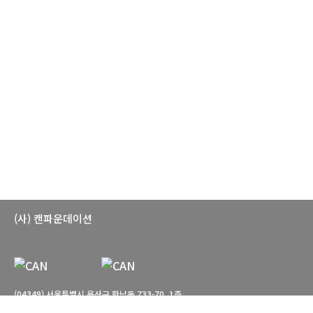
(사) 캔파운데이션
(04349) 서울특별시 용산구 한남동 733-70, 1층
T. 02-766-7660 E. can-foundation@daum.net