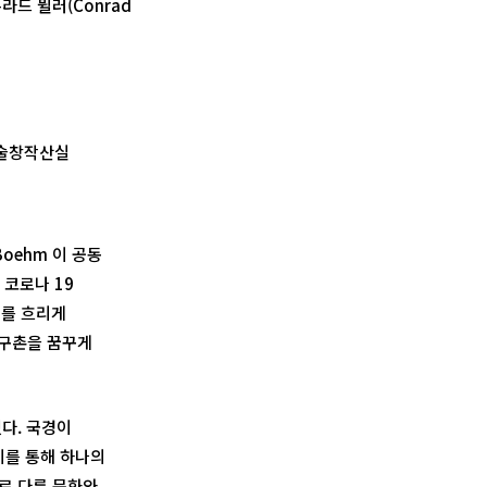
 콘라드 뮐러(Conrad
예술창작산실
oehm 이 공동
 코로나 19
계를 흐리게
지구촌을 꿈꾸게
렸다. 국경이
이를 통해 하나의
서로 다른 문화와