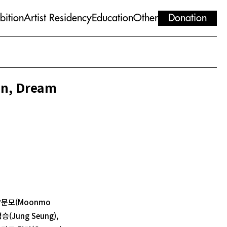
bition
Artist Residency
Education
Other
Donation
n, Dream
 양문모(Moonmo
정승(Jung Seung),