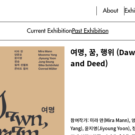
About
Exhi
Current Exhibition
Past Exhibition
여명, 꿈, 행위 (Daw
and Deed)
참여작가: 미라 만(Mira Mann),
Yang), 윤지영(Jiyoung Yoon), 