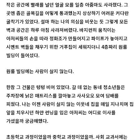
작은 공간에 빨래를 널던 얼굴 모를 일층 아줌마도 사라졌다. 그
곳엔 좁은 골목길을 어떻게 통과했는지 상상하기 어려운 커다란
굴착기가 있었다. 설마 하는 나의 의심을 비웃는 듯 그렇게 모든
벽과 공간은 하루 아침 사라져버렸다. 바지런히 움직이는
아저씨들의 손을 따라 정화조가 만들어지고 파이프가 놓아지고
시멘트 벽들을 채우기 위한 거푸집이 세워지더니 4층짜리 원룸
빌딩이 들어섰다.
원룸 빌딩에는 사람이 살지 않는다.
한참 그 건물은 텅텅 비어 있었다. 갈 데 없는 동네 청소년들은
주차장에 낡은 매트리스를 깔아놓고 사사오오 모여 담배를
피웠다. 나는 이젠 사람이 살지 않는 이웃네 집을 매일 지나치며 집
앞을 치우시던 하얀 런닝을 입은 아저씨는 어디로 이사를
가셨을까 궁금해했다.
초등학교 과정이었을까 중학교 과정이었을까. 사회 교과서에는