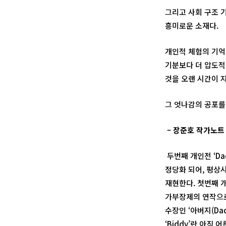
그리고 사회 구조 
흥미로운 소재다.
개인적 체험의 기억
기분보다 더 압도적
것을 오랜 시간이 지
그 엇나감의 공포를
–
장준호 작가노트
두번째 개인전 ‘Da
정당화 되어, 평상
재현한다. 첫번째 
가부장제의 연작으로
수장인 ‘아버지(Da
‘Biddy’란 아직