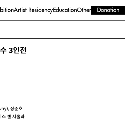
bition
Artist Residency
Education
Other
Donation
지수 3인전
way), 장준호
스페이스 캔 서울과