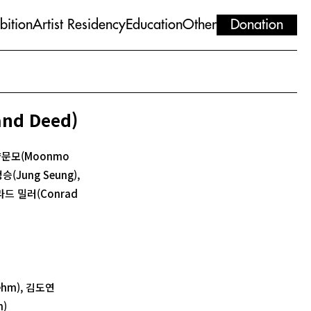
bition
Artist Residency
Education
Other
Donation
nd Deed)
 양문모(Moonmo
정승(Jung Seung),
콘라드 밀러(Conrad
ehm), 김도연
n)