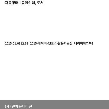
자료형태 : 종이인쇄, 도서
2015.01.0112.31_2015-네이버-엔젤스-활동자료집_네이버워크북1
(사) 캔파운데이션