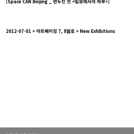
[Space CAN Beijing _
안두진
전
<
림보에서의
하루
>]
2012-07-01 >
아트베이징
7, 8
월호
> New Exhibitions