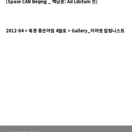
[Space CAN Beijing _
백남준
: Ad Libitum
전
]
2012-04 >
북경
좋은아침
4
월호
> Gallery_
이아영
칼럼니스트