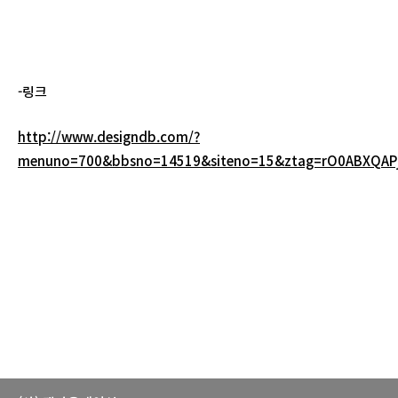
-링크
http://www.designdb.com/?
menuno=700&bbsno=14519&siteno=15&ztag=rO0ABXQAPjx