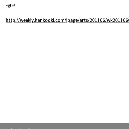
-링크
http://weekly.hankooki.com/lpage/arts/201106/wk2011