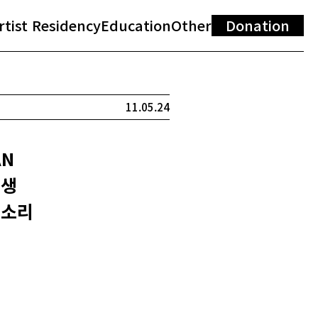
rtist Residency
Education
Other
Donation
11.05.24
AN
:생
의 소리