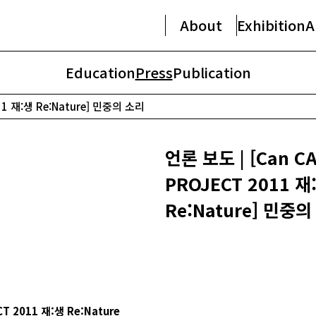
About
Exhibition
A
Education
Press
Publication
11 재:생 Re:Nature] 민중의 소리
언론 보도 | [Can C
PROJECT 2011 재
Re:Nature] 민중
CT 2011
재
:
생
Re:Nature