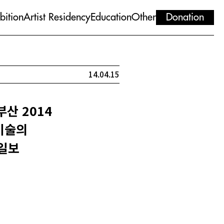
bition
Artist Residency
Education
Other
Donation
14.04.15
부산 2014
 미술의
산일보