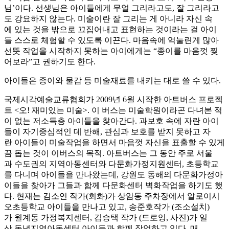
님’이다. 선생님은 아이들에게 무얼 그리라고도, 잘 그리라고
도 강요하지 않는다. 미술이란 잘 그리는 게 아니라 자신 속
에 있는 것을 밖으로 끄집어내고 표현하는 것이라는 걸 아이
들 스스로 체험할 수 있도록 이끈다. 마음속에 억눌린게 많아
선뜻 작업을 시작하지 못하는 아이에게는 “종이를 마음껏 찢
어보라”고 권하기도 한다.
아이들은 종이와 물감 등 미술재료를 내키는 대로 쓸 수 있다.
국제시각예술교류협회가 2009년 6월 시작한 아트버스 프로젝
트 <오! 재미있는 미술>. 이 버스는 미술학원이라곤 다녀본 적
이 없는 저소득층 아이들을 찾아간다. 과보호 속에 자란 아이
들이 자기중심적인 데 반해, 관심과 보호를 받지 못하고 자
란 아이들이 미술작업을 하면서 마음껏 자신을 표출할 수 있게
끔 돕는 것이 이버스의 목적. 아트버스는 그 동안 주로 서울
과 수도권의 지역아동센터와 다문화가정지원센터, 초등학교
를 다니며 아이들을 만나왔는데, 강원도 동해의 다문화가정아
이들을 찾아가 그들과 함께 다문화센터 벽화작업을 하기도 했
다. 현재는 김소연 작가(회화)가 상암동 주차장에서 알로이시
오초등학교 아이들을 만나고 있고, 송준호작가 (조소설치)
가 월계동 가정복지센터, 김승택 작가 (드로잉, 사진)가 일
산 동녘지역아동센터 아이들과 함께 작업하고 있다. 매