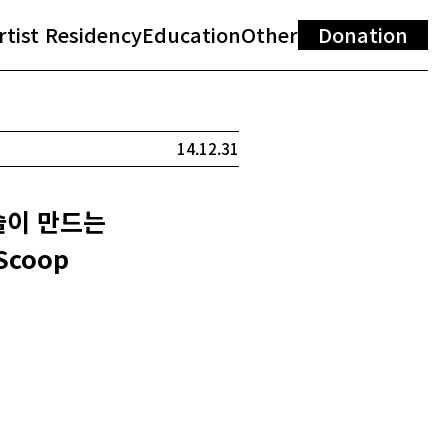
rtist Residency
Education
Other
Donation
14.12.31
술이 만드는
Scoop