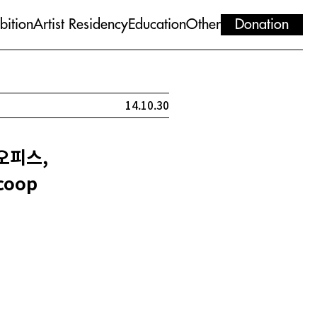
bition
Artist Residency
Education
Other
Donation
14.10.30
 오피스,
coop