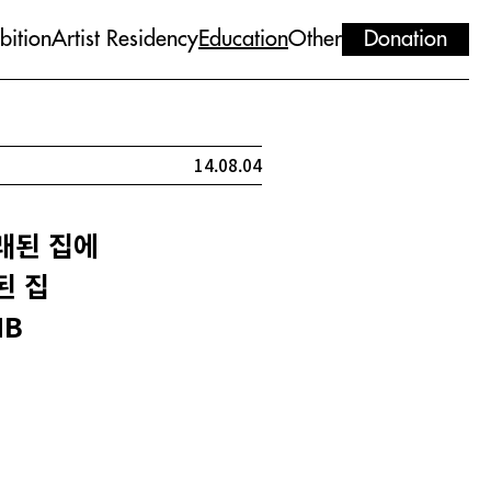
bition
Artist Residency
Education
Other
Donation
14.08.04
오래된 집에
된 집
NB