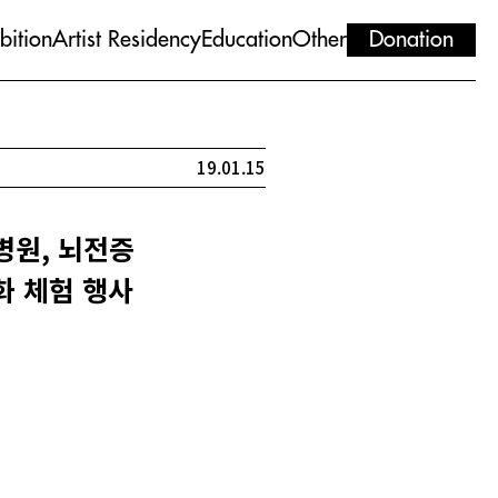
bition
Artist Residency
Education
Other
Donation
19.01.15
병원, 뇌전증
화 체험 행사