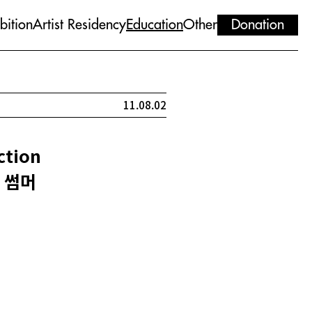
bition
Artist Residency
Education
Other
Donation
11.08.02
tion
 썸머