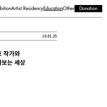
bition
Artist Residency
Education
Other
Donation
10.01.25
호 작가와
라보는 세상