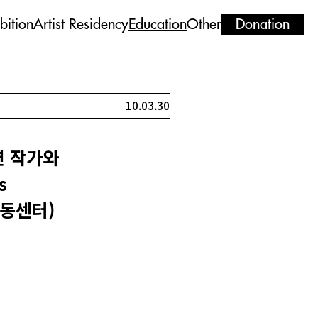
bition
Artist Residency
Education
Other
Donation
10.03.30
연 작가와
s
아동센터)