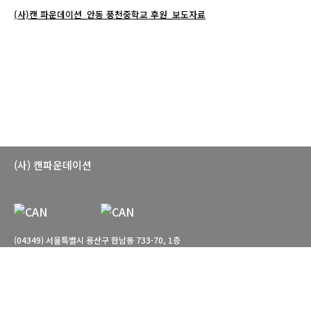
(사)캔 파운데이션_안동 풍천중학교 후원_보도자료
(사) 캔파운데이션
(04349) 서울특별시 용산구 한남동 733-70, 1층
T. 02-766-7660 E. can-foundation@daum.net
관람시간: 월-토 10:00-18:00 일요일, 공휴일 휴관
© CAN foundation. All Rights reserved.