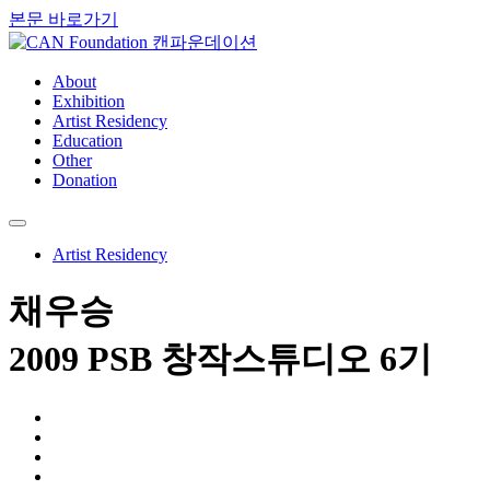
본문 바로가기
About
Exhibition
Artist Residency
Education
Other
Donation
Artist Residency
채우승
2009 PSB 창작스튜디오 6기