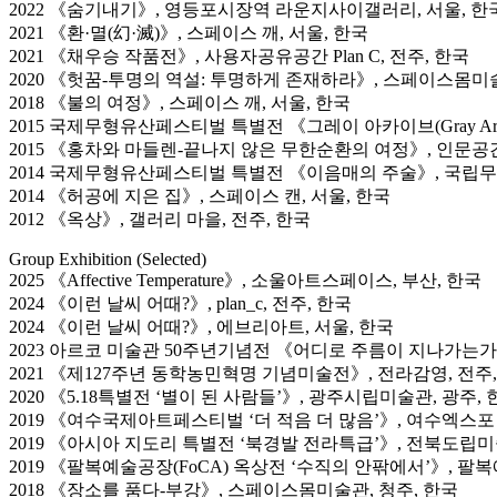
2022 《숨기내기》, 영등포시장역 라운지사이갤러리, 서울, 한
2021 《환·멸(幻·滅)》, 스페이스 깨, 서울, 한국
2021 《채우승 작품전》, 사용자공유공간 Plan C, 전주, 한국
2020 《헛꿈-투명의 역설: 투명하게 존재하라》, 스페이스몸미술
2018 《불의 여정》, 스페이스 깨, 서울, 한국
2015 국제무형유산페스티벌 특별전 《그레이 아카이브(Gray Arc
2015 《홍차와 마들렌-끝나지 않은 무한순환의 여정》, 인문공간
2014 국제무형유산페스티벌 특별전 《이음매의 주술》, 국립무
2014 《허공에 지은 집》, 스페이스 캔, 서울, 한국
2012 《옥상》, 갤러리 마을, 전주, 한국
Group Exhibition (Selected)
2025 《Affective Temperature》, 소울아트스페이스, 부산, 한국
2024 《이런 날씨 어때?》, plan_c, 전주, 한국
2024 《이런 날씨 어때?》, 에브리아트, 서울, 한국
2023 아르코 미술관 50주년기념전 《어디로 주름이 지나가는가
2021 《제127주년 동학농민혁명 기념미술전》, 전라감영, 전주
2020 《5.18특별전 ‘별이 된 사람들’》, 광주시립미술관, 광주, 
2019 《여수국제아트페스티벌 ‘더 적음 더 많음’》, 여수엑스포 
2019 《아시아 지도리 특별전 ‘북경발 전라특급’》, 전북도립미
2019 《팔복예술공장(FoCA) 옥상전 ‘수직의 안팎에서’》, 팔
2018 《장소를 품다-부강》, 스페이스몸미술관, 청주, 한국