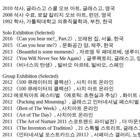
2010 석사, 글라스고 스쿨 오브 아트, 글래스고, 영국
2008 석사 수료, 로얄 칼리지 오브 아트, 런던, 영국
1992 학사, 가톨릭대학교 의류직물학과, 부천, 한국
Solo Exhibition (Selected)
2016 《Can you hear me?_ Part.2》, 오래된 집, 서울, 한국
2015 《Can you hear me?》, 문화공간 양, 제주, 한국
2013 《Beautiful is some moments》, 자르뎅 두 페데르베, 생루
2012 《You Will Never See Me Again》, 글루팩토리, 글래스고,
2011 《비너스의 탄생》, 빌바오 아르테, 빌바오, 스페인
Group Exhibition (Selected)
2012 《100 큐레이터의 콜렉션》, 사치 아트 온라인
2012 《100 큐레이터의 콜렉션》, 사치 아트 온라인
2012 에로틱아트 페스티벌 《에로틱: 초현실과 추상》, 화이트
2012 《Packing and Mourning》, 글래스고 인터네셔널 페
2011 《Best of The Week》, 사치아트 온라인
2011 《Art of The Day》, 사치아트 온라인
2011 《The Art of Nurture 2011 스코트랜드 파이널전》, 더 
2011 《The Inventors of Tradition》, 21 스톡웰 스트리트, 글래
2011 《인터네셔널 포스트카드쇼 2011》, 서페이스 갤러리, 노