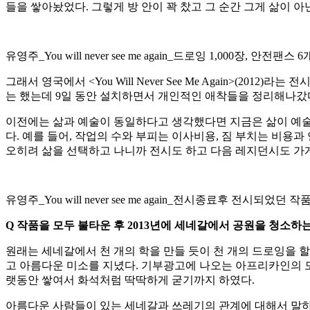
들을 쌓아놨었다. 그렇게 방 안이 꽉 찼고 그 순간 그게 삶이 아
유영주_You will never see me again_드로잉 1,000장, 안전팬스
그래서 영국에서 <You Will Never See Me Again>(
는 했는데 9일 동안 설치하면서 개인적인 애착들을 정리해나갔다.
이전에는 삶과 예술이 동일하다고 생각했다면 지금은 삶이 예술
다. 예를 들어, 작업의 수와 부피는 이사비용, 짐 부치는 비용
오히려 삶을 선택하고 나니까 전시도 하고 다음 레지던시도 가
유영주_You will never see me again_전시종료후 전시되었던 
Q
작품을 모두 불타운 후
2013
년에 세네갈에서 공원을 청소하
원래는 세네갈에서 천 개의 학을 만들 듯이 천 개의 드로잉을 
고 아름다운 미소를 지녔다. 기부광고에 나오는 아프리카인의 모
랫동안 쌓여서 화석처럼 딱딱하게 굳기까지 하였다.
아름다운 사람들이 있는 세네갈과 쓰레기의 관계에 대해서 말하는 프로젝