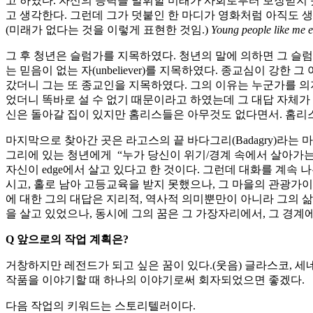
고 하였다. 자신의 능력을 발휘할 미래가 사회로부터 보장받지 못하는
고 생각한다. 그런데 그가 덧붙인 한 마디가 영화처럼 아직도 생
(미래가 없다는 것을 이렇게 표현한 것임.)
Young people like me 
그 후 청년은 슬럼가를 지목하였다. 청년의 말에 의하면 그 슬
는 믿음이 없는 자(unbeliever)를 지목하였다. 종교심이 
갔더니 그는 또 종교인을 지목하였다. 그의 이유는 누군가를 의
었더니 똑바로 설 수 없기 때문이라고 하였는데 그 대답 자체가
신은 돌아갈 집이 있지만 홈리스들은 아무것도 없다면서. 홈리
마지막으로 찾아간 곳은 라고스의 끝 바다그리(Badagry)라는
그리에 있는 청년에게 “누가 당신이 위기/경계 속에서 살아가
자신이 edge에서 살고 있다고 한 것이다. 그런데 대화를 계속 
시고, 홀로 남아 고등교육을 받지 못했으나, 그 마을의 관광가
에 대한 그의 대답은 지리적, 역사적 의미뿐만이 아니라 그의 삶을
을 살고 있었으나, 동시에 그의 꿈은 그 가장자리에서, 그 경계
Q
앞으로의 작업 계획은
?
거창하지만 레전드가 되고 싶은 꿈이 있다.(웃음) 글라스코, 세
작품을 이야기할 때 하나의 이야기로써 회자되었으면 좋겠다.
다음 작업의 키워드는 스토리텔러이다.