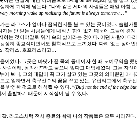
 현실에 대한 어려움으로 living on the edge의 삶을 살
생하게 기억에 남는다. “나와 같은 세대의 사람들은 매일 아침 
every morning wake up realising the future is always tomorrow…
”
럼가는 라고스가 얼마나 끔찍한지를 볼 수 있는 곳이었다. 슬럼가
강한 그 여자는 안 믿는 사람들에게 내적인 힘이 없기 때문에 그들이
지하는 것이야말로 위기 속의 삶이라는 것이다. 어떤 사람이 다리
 굉장히 종교적이면서도 철학적으로 느껴졌다. 다리 없는 장애인
스, 잡리스, 호프리스라고…
 마을이었다. 그곳은 바닷가 끝 쪽의 동네이자 한 때 노예무역을 
는 사람이래, 동의해?”라고 물으니 맞다고 대답해왔다. 그는 자
나누어 보니, 그의 대답이 꼭 그가 살고 있는 그곳의 의미뿐만 아
이드로 일하면서 축구선수의 꿈을 꾸고 있는, 유럽리그에서 축구선
 반영한 것으로 해석될 수 있다. “(
But) not the end of the edge but
에서 출발하기 때문에 시작점이 될 수 있다.
네갈, 라고스처럼 전시 종료와 함께 나의 작품들은 모두 사라진다.