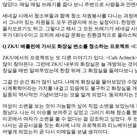
많았다. 매일 매일 쓰레기를 줍다 보니 주변으로 사람들과 안면
세네갈 시에서 청소부들과 함께 청소 자원봉사를 다니는 과정에
서 그나마 있는 자원들도 모두 관광지에 쓰는 실정이다. 한정된
올지모르기도 하고. 그렇다고 해서 그 모든 쓰레기가 세네갈 사
우가 대다수이고 오히려 세네갈 문화는 친환경적으로 플라스틱 
Q ZK/U
베를린에 가서도 화장실 변소를 청소하는 프로젝트
<Ca
ZK/U에서의 프로젝트는 또 다른 이야기가 있다. <Cafe Ach
많이 찾아온다. 그런데 ZK/U 내부의 화장실은 늘 개방되는 것
장실을 매번 알려주었는데 한참 뒤에 그 화장실을 들여다보니 
그걸 안 순간 화가 많이 났다. 나에게 화장실을 물어보았던 수많
시계획학이라는 가치를 내걸고 있음에도 불구하고 화장실을 개방
일종의 역사적인 기념비였다는 것을 알게 되었다. 동의하지는 
여성이 소변을 보는 것이 가능할까 싶어 직접 소변을 보았는데 
청났다. 나는 이 이슈를 보여주고 싶었고 그러기 위해 청소를 했다. 청소
이곳에서 여자가 소변을 볼 수 없다는 걸 강조하고 싶었다. 두 번째는 
나서는 공공시설을 짓는 회사에 나의 프로젝트와 리노베이션을 
어떻게 되었는지 곧 다시 이메일을 보낼 생각이다.