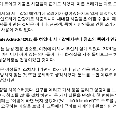
이 트이고 가끔은 사람들과 줍기도 하였다. 마른 쓰레기는 따로 
서 왜 세네갈의 해안가에 쓰레기가 쌓여있는지도 알게 되었다.
 인프라가 관광지로 치중되니까 세네갈 사람들은 어쩔 수 없이 해
람들이 만든 것만은 아니다. 관광객, 특히 서양인들로 인한 쓰레
사용이 거의 없다.
fe Achteck>(2015)
를 하였다
.
세네갈에서부터 청소의 행위가 연
teck>는 남성 전용 변소로, 이것에 대해서 우연히 알게 되었다. Z
이 아니어서 아이 있는 엄마들이 내게 화장실을 자주 물어보고는 하였
남성화장실 전용이었던 것이다.
은 여성들이 스쳐지나가면서 화가 났다. 남성 전용 변소라 변기가 없
하지 않는 것 또한 문제라고 생각하였다. 분노를 느낀 이후로 
않았지만.
정말 치욕스러웠다. 친구를 데리고 가서 등을 돌리고 엉덩이를 보
를 2회를 걸쳐 하면서 두 가지 질문을 던졌다. 첫 번째는 “여자 화장실은 
“이렇게 하면 낫지 않겠어?(Wouldn’t it be nice?)”로 
요구하는 메일을 보냈다. 그쪽에서 곧바로 재계약이 완료되면 검