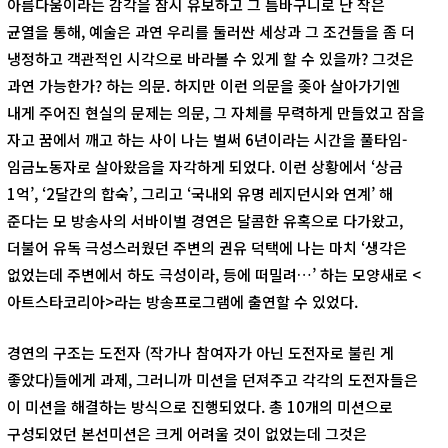
아름다움이라는 감각을 잠시 유보하고 그 틈바구니로 난 작은
균열을 통해, 예술은 과연 우리를 둘러싼 세상과 그 조건들을 좀 더
냉정하고 객관적인 시각으로 바라볼 수 있게 할 수 있을까? 그것은
과연 가능한가? 하는 의문. 하지만 이런 의문을 좆아 살아가기엔
내게 주어진 현실의 문제는 의문, 그 자체를 무력하게 만들었고 잠을
자고 꿈에서 깨고 하는 사이 나는 벌써 6년이라는 시간을 풀타임-
임금노동자로 살아왔음을 자각하게 되었다. 이런 상황에서 ‘상금
1억’, ‘2달간의 합숙’, 그리고 ‘국내외 유명 레지던시와 연계’ 해
준다는 모 방송사의 서바이벌 경연은 달콤한 유혹으로 다가왔고,
더불어 유독 극성스러웠던 주변의 권유 덕택에 나는 마치 ‘생각은
없었는데 주변에서 하도 극성이라, 등에 떠밀려…’ 하는 모양새로 <
아트스타코리아>라는 방송프로그램에 출연할 수 있었다.
경연의 구조는 도전자 (작가나 참여자가 아닌 도전자로 불린 게
좋았다)들에게 과제, 그러니까 미션을 던져주고 각각의 도전자들은
이 미션을 해결하는 방식으로 진행되었다. 총 10개의 미션으로
구성되었던 본선미션은 크게 어려울 것이 없었는데 그것은