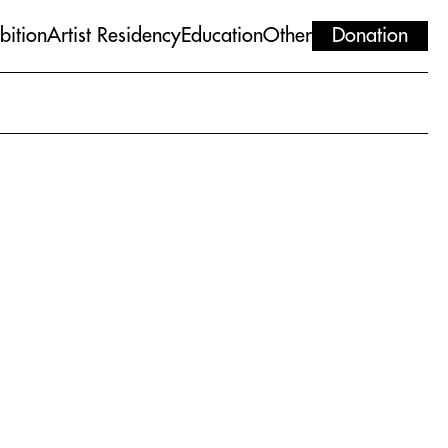
bition
Artist Residency
Education
Other
Donation