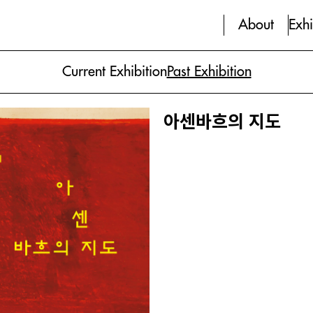
About
Exhi
Current Exhibition
Past Exhibition
아센바흐의 지도