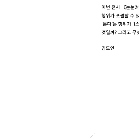
이번 전시 《눈눈:
행위가 포괄할 수 
‘본다’는 행위가 ‘
것일까? 그리고 무
김도연