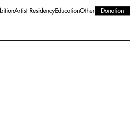
bition
Artist Residency
Education
Other
Donation