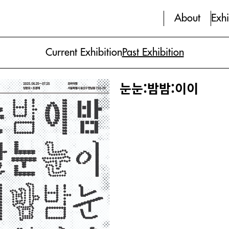
About
Exhi
Current Exhibition
Past Exhibition
눈눈:밤밤:이이