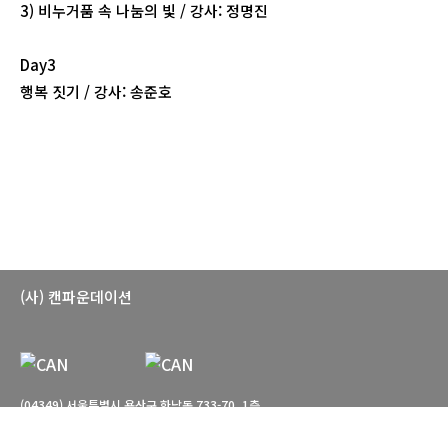
3) 비누거품 속 나눔의 빛 / 강사: 정명진
Day3
행복 짓기 / 강사: 송준호
(사) 캔파운데이션
(04349) 서울특별시 용산구 한남동 733-70, 1층
T. 02-766-7660 E. can-foundation@daum.net
관람시간: 월-토 10:00-18:00 일요일, 공휴일 휴관